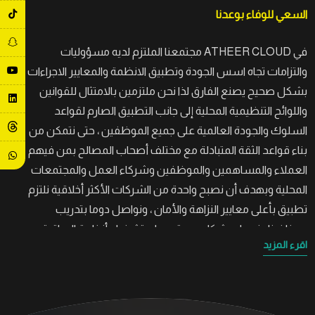
السعي للوفاء بوعدنا
في ATHEER CLOUD مجتمعنا الملتزم لديه مسؤوليات
والتزامات تجاه اسس الجودة وتطبيق الانظمة والمعايير الاجراءات
بشكل صحيح يصنع الفارق لذا نحن ملتزمين بالامتثال للقوانين
واللوائح التنظيمية المحلية إلى جانب التطبيق الصارم لقواعد
السلوك والجودة العالمية على جميع الموظفين ، حتى نتمكن من
بناء قواعد الثقة المتبادلة مع مختلف أصحاب المصالح بمن فيهم
العملاء والمساهمين والموظفين وشركاء العمل والمجتمعات
المحلية وبهدف أن نصبح واحدة من الشركات الأكثر أخلاقية نلتزم
تطبيق بأعلى معايير النزاهة والأمان ، ونواصل دوما بتدريب
موظفينا ونعمل بشكل مستمر على تشغيل أنظمة المراقبة،
اقرء المزيد
مع ممارستها دارة عادلة وشفافة.